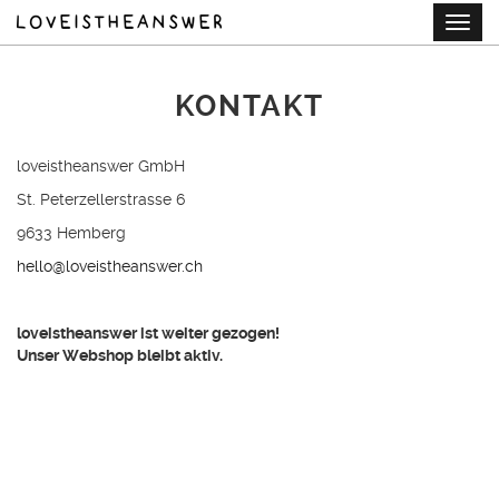
Skip
Togg
to
navig
main
content
KONTAKT
loveistheanswer GmbH
St. Peterzellerstrasse 6
9633 Hemberg
hello@loveistheanswer.ch
loveistheanswer ist weiter gezogen!
Unser Webshop bleibt aktiv.